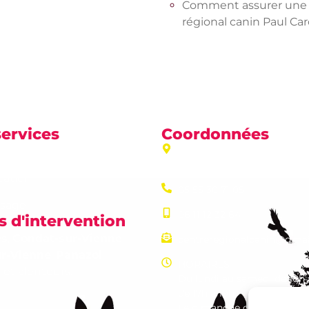
Comment assurer une é
régional canin Paul Ca
services
Coordonnées
Zone artisanale Jean Mone
ion
Condat sur Vienne
ation
05 55 30 71 05
ssage
06 11 12 32 64
 d'intervention
es
,
Condat-sur-Vienne
,
centreregionalcanin@gma
ur-Vienne
,
Panazol
,
HORAIRES
, et alentours.
Du lundi au samedi de 10h 
de 17h à 19h
Le dimanche de 17h à 19h