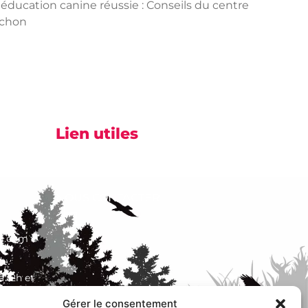
ducation canine réussie : Conseils du centre
rchon
Lien utiles
ACCUEIL
t 87920
NOS SERVICES
NOUS CONTACTER
il.com
à 12h et
Gérer le consentement