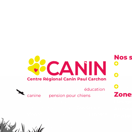
Nos 
Pens
Educ
Centre Régional Canin Paul Carchon
Dre
Nous offrons des services d’
éducation
Zones
canine
, de
pension pour chiens
, et de
gestion des troubles du
Limog
comportement. Situé à
Condat-sur-
Aixe-s
Vienne
, nous intervenons sur
Limoges
Feytiat
et les alentours pour assurer le bien-
être de vos compagnons.