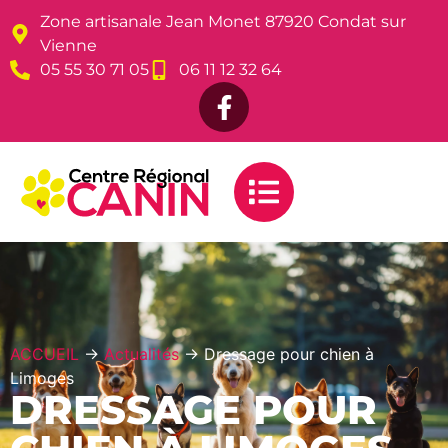
Zone artisanale Jean Monet 87920 Condat sur
Vienne
05 55 30 71 05
06 11 12 32 64
ACCUEIL
→
Actualités
→
Dressage pour chien à
Limoges
DRESSAGE POUR