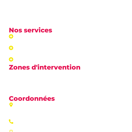
comportement. Situé à
Condat-sur-Vienne
, nous
intervenons sur
Limoges
et les alentours pour assurer
le bien-être de vos compagnons.
Nos services
Pension
Education
Dressage
Zones d'intervention
Limoges
,
Condat-sur-Vienne
,
Aixe-sur-Vienne
,
Panazol
,
Feytiat
, et alentours.
Coordonnées
Zone artisanale Jean Monet 87920 Condat sur
Vienne
05 55 30 71 05