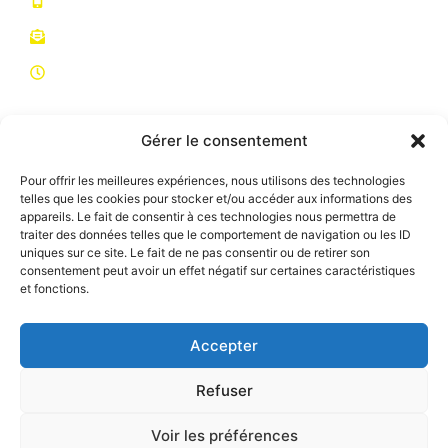
06 11 12 32 64
centreregionalcanin@gmail.com
HORAIRES
Du lundi au samedi de 10h à 12h et de 17h à 19h
Le dimanche de 17h à 19h
Fermeture le mercredi, dimanche matin et jours
Gérer le consentement
fériés
Pour offrir les meilleures expériences, nous utilisons des technologies
Lien utiles
telles que les cookies pour stocker et/ou accéder aux informations des
appareils. Le fait de consentir à ces technologies nous permettra de
ACCUEIL
traiter des données telles que le comportement de navigation ou les ID
uniques sur ce site. Le fait de ne pas consentir ou de retirer son
NOS SERVICES
consentement peut avoir un effet négatif sur certaines caractéristiques
et fonctions.
NOUS CONTACTER
Accepter
Refuser
© Tous droits réservés
2026
Centre Régional Canin Paul Carchon
Voir les préférences
Plan du site
Mentions légales