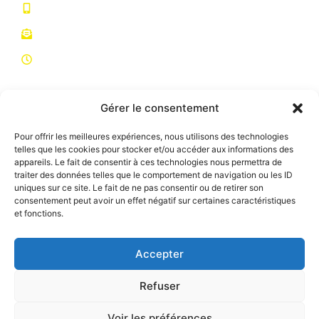
06 11 12 32 64
centreregionalcanin@gmail.com
HORAIRES
Du lundi au samedi de 10h à 12h et de 17h à 19h
Le dimanche de 17h à 19h
Fermeture le mercredi, dimanche matin et jours
Gérer le consentement
fériés
Pour offrir les meilleures expériences, nous utilisons des technologies
Lien utiles
telles que les cookies pour stocker et/ou accéder aux informations des
appareils. Le fait de consentir à ces technologies nous permettra de
ACCUEIL
traiter des données telles que le comportement de navigation ou les ID
uniques sur ce site. Le fait de ne pas consentir ou de retirer son
NOS SERVICES
consentement peut avoir un effet négatif sur certaines caractéristiques
et fonctions.
NOUS CONTACTER
Accepter
Refuser
© Tous droits réservés
2026
Centre Régional Canin Paul Carchon
Voir les préférences