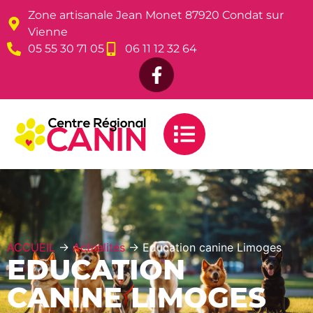
Zone artisanale Jean Monet 87920 Condat sur
Vienne
05 55 30 71 05
06 11 12 32 64
ACCUEIL
→
Actualités
→
Education canine Limoges
EDUCATION
CANINE LIMOGES