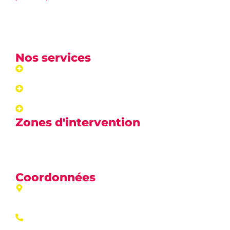
comportement. Situé à
Condat-sur-Vienne
, nous
intervenons sur
Limoges
et les alentours pour assurer
le bien-être de vos compagnons.
Nos services
Pension
Education
Dressage
Zones d'intervention
Limoges
,
Condat-sur-Vienne
,
Aixe-sur-Vienne
,
Panazol
,
Feytiat
, et alentours.
Coordonnées
Zone artisanale Jean Monet 87920 Condat sur
Vienne
05 55 30 71 05