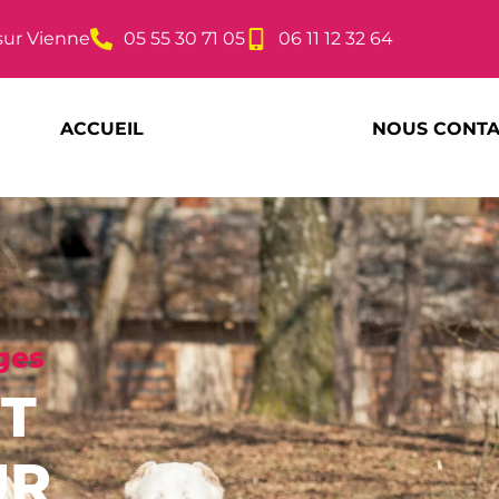
sur Vienne
05 55 30 71 05
06 11 12 32 64
ACCUEIL
NOS SERVICES
NOUS CONT
ges
T
UR