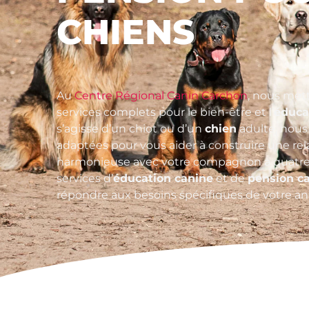
CHIENS
Au
Centre Régional Canin Carchon
, nous met
services complets pour le bien-être et l’
éduca
s’agisse d’un chiot ou d’un
chien
adulte, nous 
adaptées pour vous aider à construire une rela
harmonieuse avec votre compagnon à quatre
services d’
éducation canine
et de
pension c
répondre aux besoins spécifiques de votre an