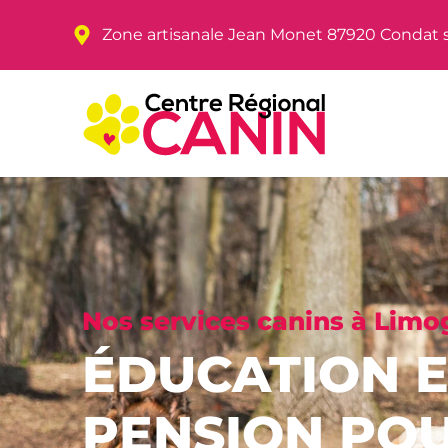
Zone artisanale Jean Monet 87920 Condat 
Nos services canins à Limo
ÉDUCATION E
PENSION PO