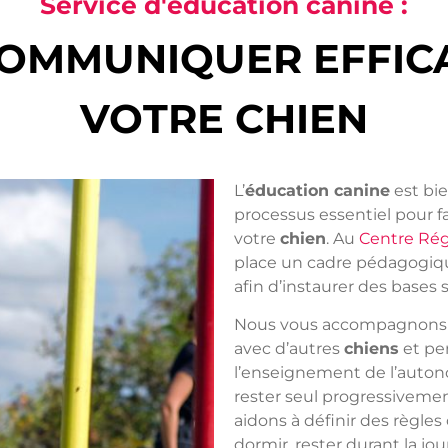
Service d'éducation canine :
COMMUNIQUER EFFIC
VOTRE CHIEN
L’
éducation canine
est bi
processus essentiel pour f
votre
chien
. Au
Centre Rég
place un cadre pédagogiq
afin d’instaurer des bases 
Nous vous accompagnons 
avec d’autres
chiens
et pe
l’enseignement de l’auto
rester seul progressivemen
aidons à définir des règles 
dormir, rester durant la j