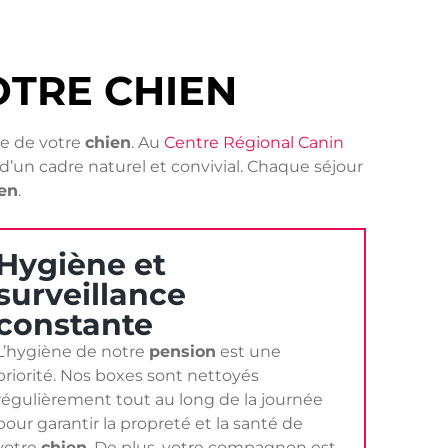
TRE CHIEN
tre de votre
chien
. Au
Centre Régional Canin
’un cadre naturel et convivial. Chaque séjour
en
.
Hygiène et
surveillance
constante
L’hygiène de notre
pension
est une
priorité. Nos boxes sont nettoyés
régulièrement tout au long de la journée
pour garantir la propreté et la santé de
votre
chien
. De plus, votre compagnon est