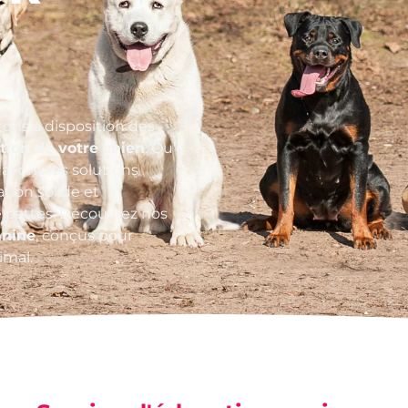
tons à disposition des
tion de votre chien
. Qu’il
avons les solutions
tion solide et
 pattes. Découvrez nos
anine
, conçus pour
imal.